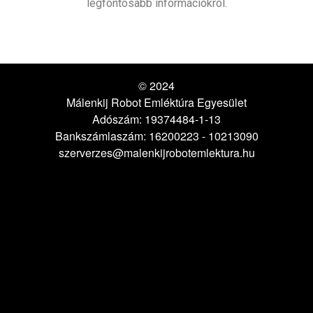
legfontosabb információkról.
© 2024
Málenkij Robot Emléktúra Egyesület
Adószám: 19374484-1-13
Bankszámlaszám: 16200223 - 10213090
szerverzes@malenkijrobotemlektura.hu